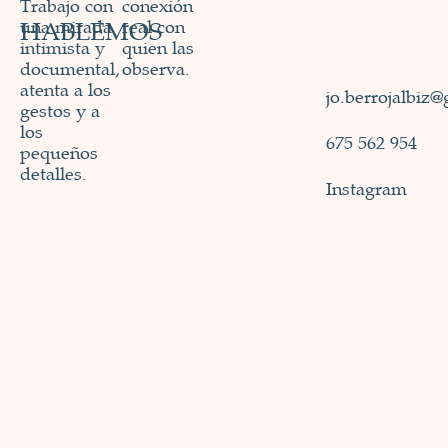
Trabajo con
conexión
HABLEMOS
una mirada
real con
intimista y
quien las
documental,
observa.
atenta a los
jo.berrojalbiz
gestos y a
los
675 562 954
pequeños
detalles.
Instagram