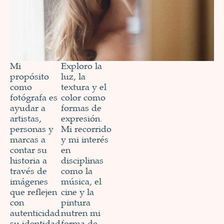
Mi
Exploro la
propósito
luz, la
como
textura y el
fotógrafa es
color como
ayudar a
formas de
artistas,
expresión.
personas y
Mi recorrido
marcas a
y mi interés
contar su
en
historia a
disciplinas
través de
como la
imágenes
música, el
que reflejen
cine y la
con
pintura
autenticidad
nutren mi
su identidad
forma de